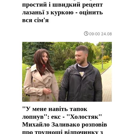
простий і швидкий рецепт
лазаньї з куркою - оцінить
вся сім'я
09:00 24.08
"У мене навіть тапок
лопнув": екс - "Холостяк"
Михайло Заливако розповів
про труднощі відпочинку з