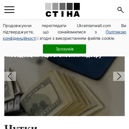
Головні новини
Продовжуючи переглядати Ukrainianwall.com Ви
підтверджуєте, що ознайомилися з
Політикою
конфіденційності
і згодні з використанням файлів cookie.
Понад 120 фіктивних мобілізацій у
реєстрі «Оберіг»: трьом
Зрозумів
посадовцям ТЦК оголосили підозру
Чутки