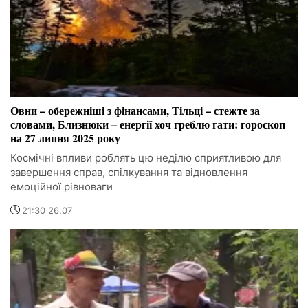
Овни – обережніші з фінансами, Тільці – стежте за
словами, Близнюки – енергії хоч греблю гати: гороскоп
на 27 липня 2025 року
Космічні впливи роблять цю неділю сприятливою для
завершення справ, спілкування та відновлення
емоційної рівноваги
21:30 26.07