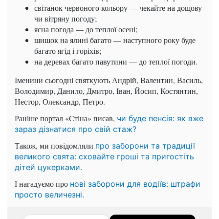
світанок червоного кольору — чекайте на дощову
чи вітряну погоду;
ясна погода — до теплої осені;
шишок на ялині багато — наступного року буде
багато ягід і горіхів;
на деревах багато павутини — до теплої погоди.
Іменини сьогодні святкують Андрій, Валентин, Василь,
Володимир, Данило, Дмитро, Іван, Йосип, Костянтин,
Нестор, Олександр, Петро.
Раніше портал «Стіна» писав,
чи буде пенсія: як вже
зараз дізнатися про свій стаж?
Також, ми повідомляли
про заборони та традиції
великого свята: сховайте гроші та пригостіть
дітей цукерками.
І нагадуємо про
нові заборони для водіїв: штрафи
просто величезні.