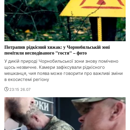
Потрапив рідкісний хижак: у Чорнобильській зоні
помітили несподіваного "гостя" – фото
У дикій природі Чорнобильської зони знову помічено
щось незвичне. Камери зафіксували рідкісного
мешканця, чия поява може говорити про важливі зміни
в екосистемі регіону
23:15 26.07