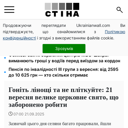
Продовжуючи переглядати Ukrainianwall.com Ви
Тариф 2,64 грн за кіловат з 1 жовтня: власники
підтверджуєте, що ознайомилися з
Політикою
електроопалення платитимуть на 39% менше
конфіденційності
і згодні з використанням файлів cookie.
4 склади Fozzy Group знищила рф: Сільпо
попередило про затримки — полиці порожніють
Зрозумів
Фейкові сайти сервісних центрів МВС: шахраї
виманюють гроші у водіїв перед виїздом за кордон
Пенсія по інвалідності III групи з вересня: від 2595
до 10 625 грн — хто скільки отримає
Гоніть лінощі та не пліткуйте: 21
вересня велике церковне свято, що
заборонено робити
07:00 21.09.2025
Зазвичай цього дня селяни багато працювали, йшли