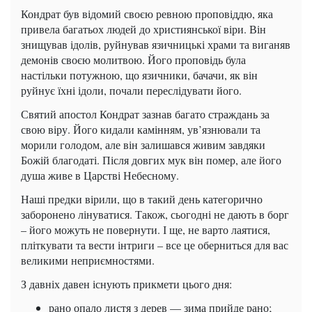
Кондрат був відомий своєю ревною проповіддю, яка
привела багатьох людей до християнської віри. Він
знищував ідолів, руйнував язичницькі храми та виганяв
демонів своєю молитвою. Його проповідь була
настільки потужною, що язичники, бачачи, як він
руйнує їхні ідоли, почали переслідувати його.
Святий апостол Кондрат зазнав багато страждань за
свою віру. Його кидали камінням, ув’язнювали та
морили голодом, але він залишався живим завдяки
Божій благодаті. Після довгих мук він помер, але його
душа живе в Царстві Небесному.
Наші предки вірили, що в такий день категорично
заборонено лінуватися. Також, сьогодні не дають в борг
– його можуть не повернути. І ще, не варто лаятися,
пліткувати та вести інтриги – все це оберниться для вас
великими неприємностями.
З давніх давен існують прикмети цього дня:
рано опало листя з дерев — зима прийде рано;